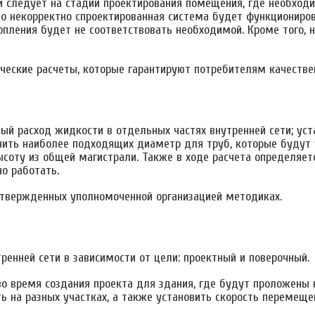
и следует на стадии проектирования помещения, где необхо
что некорректно спроектированная система будет функциониров
пления будет не соответствовать необходимой. Кроме того, 
ческие расчеты, которые гарантируют потребителям качестве
й расход жидкости в отдельных частях внутренней сети; уста
нить наиболее подходящих диаметр для труб, которые будут 
ысоту из общей магистрали. Также в ходе расчета определяе
о работать.
 утвержденных уполномоченной организацией методиках.
ренней сети в зависимости от цели: проектный и поверочный.
во время создания проекта для здания, где будут проложены в
ь на разных участках, а также установить скорость перемеще