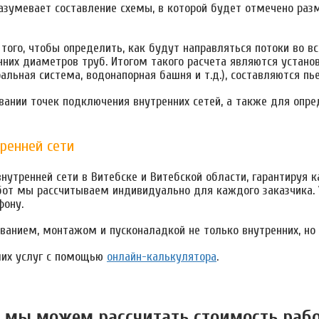
азумевает составление схемы, в которой будет отмечено раз
того, чтобы определить, как будут направляться потоки во в
нних диаметров труб. Итогом такого расчета являются устано
альная система, водонапорная башня и т.д.), составляются пь
овании точек подключения внутренних сетей, а также для оп
ренней сети
нутренней сети в Витебске и Витебской области, гарантируя 
бот мы рассчитываем индивидуально для каждого заказчика. 
фону.
ванием, монтажом и пусконаладкой не только внутренних, но 
ших услуг с помощью
онлайн-калькулятора
.
 мы можем расcчитать стоимость раб