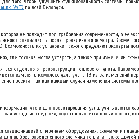
а для того, чтобы улучшить функциональность системы, повыс
зацию УУТЭ
по всей Беларуси.
 которая не подходит под требования современности, а ее эк
выясняют специалисты после проведенного осмотра. Кроме то
Э. Возможность их установки также определяют эксперты пос
иях, где техника могла устареть, а также при изменении схе
ться отдельно от реконструкции теплового пункта. Например
идется изменять комплекс узла учета ТЭ из-за изменений пе
нение проекта, так как каждый случай изменения системы яв
информация, что и для проектирования узла: учитываются хар
тывая исходные сведения, подготавливается новый проект, к
 спецификацией с перечнем оборудования, схемами и планами
а для выбора определенного счетчика тепла, а также другой