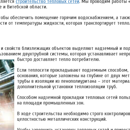
вляется
строительство тепловых сетей
. Мы проводим работы 
е и Витебской области.
чтобы обеспечить помещение горячим водоснабжением, а также
ости от температуры жидкости, которая транспортирует тепло.
ии и свойств близлежащих объектов выделяют надземный и по
ьзованием двухтрубной системы, которая устанавливает непр
быстро доставляет тепло потребителю.
Если теплосети прокладывают подземным способом, 
основания, которые заложены на глубине от двух мет
трубы в изоляции из пенополиуритана – этот матери
дополнительной установки теплоизоляции труб.
Способом надземной прокладки тепловых сетей польз
на площади промышленных зон.
В ходе строительства необходимо строго контролиров
целостностью металлических конструкций.
Чтобы завершить установку тепловых сетей и привест