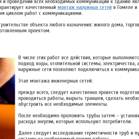
 и проведении всех необходимых коммуникаций к зданию явл
гарантирует качественный
монтаж наружных сетей
в Гомеле и 
ым циклом работ с коммуникациями.
роительстве объекта любого назначения: жилого дома, торгов
готовленным проектом.
В числе этих работ все действия, которые выполняют
подвод воды, отопительной системы, электричества, 
наружные сети позволяют подключиться к коммуника
Этап монтажа инженерных сетей:
прежде всего, следует качественно провести подгото
проводиться работы, вырыть траншеи, сделать необх
обустроить все необходимые элементы.
После необходимо проложить трубы затем – установи
расхода энергии, которые используют потребители.
Далее следует исследование герметичности труб и п
систему на необходимый режим работы.