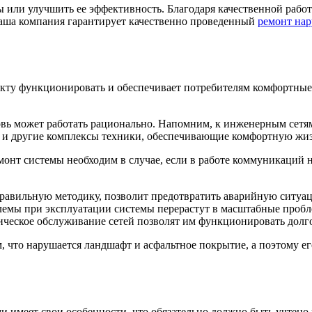
мы или улучшить ее эффективность. Благодаря качественной ра
Наша компания гарантирует качественно проведенный
ремонт на
ъекту функционировать и обеспечивает потребителям комфортны
новь может работать рационально. Напомним, к инженерным сетям
а и другие комплексы техники, обеспечивающие комфортную жиз
монт системы необходим в случае, если в работе коммуникаций н
равильную методику, позволит предотвратить аварийную ситуац
лемы при эксплуатации системы перерастут в масштабные пробл
ическое обслуживание сетей позволят им функционировать долг
 что нарушается ландшафт и асфальтное покрытие, а поэтому ег
и имеет свои особенности, что обязательно должно быть учтено