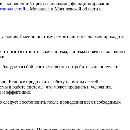
боте, выполненной профессионалами, функционирование
ружных сетей
в Могилеве и Могилевской области с
е условия. Именно поэтому ремонт системы должен проходить
 относятся отопительная система, система горячего, холодного
нь.
аблюдается сбой, соответственно потребитель не получает
ию. Если же продолжить работу наружных сетей с
емы в работе системы, что может продлить и усложнить
о и эффективно.
о следует восстановить после проведения всех необходимых
 при ремонте сети. Например, система может сломаться при