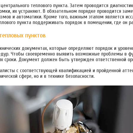
центрального теплового пункта. Затем проводится диагности
мки, их устраняют. В обязательном порядке проводится заме
низмов и автоматики. Кроме того, важным этапом является исс
плового пункта поддерживать порядок в помещении, где он р
тепловых пунктов
хнических документах, которые определяют порядок и уровен
дур. Чтобы своевременно выявить возможные проблемы в фун
их сроки. Документ должен быть утвержден ответственной ор
алисты с соответствующей квалификацией и пройденной аттест
ческой сфере, но и в технике безопасности.