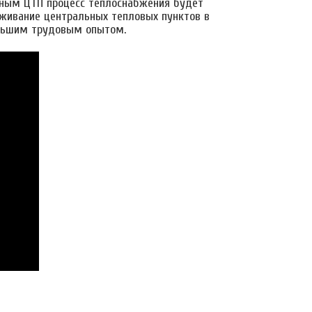
авным ЦТП процесс теплоснабжения будет
живание центральных тепловых пунктов в
ольшим трудовым опытом.